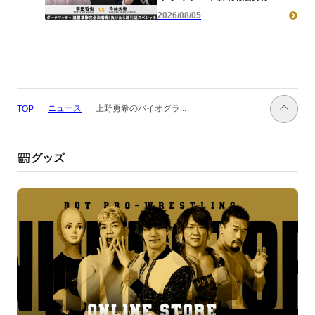
HARASHIMAがクリス
2026/08/05
&KANON＆To-yと激突！ ガ
ンプロ・石井参戦、俺たちのラ
リプロ'26！ 佐々木vsニセ
佐々木！ 名勝負数え歌よ永遠
に……負けたら即引退スペシャ
ル、甲田vs今林！ チケット完
売間近！
ニュース
上野勇希のバイオグラ...
TOP
グッズ