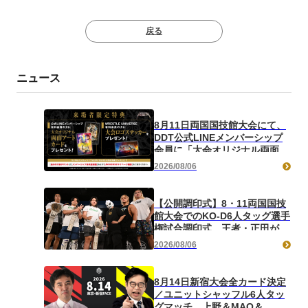
戻る
ニュース
8月11日両国国技館大会にて、
DDT公式LINEメンバーシップ
会員に「大会オリジナル両面ア
ートカード」をプレゼント！
2026/08/06
WRESTLE UNIVERSE会員には
「大会ロゴステッカー」をプレ
ゼント！
【公開調印式】8・11両国国技
館大会でのKO-D6人タッグ選手
権試合調印式、王者・正田が第
一試合での防衛戦を要望！ 覚
2026/08/06
悟の挑戦となったビエントは
「絶対勝ちます！」と言葉少な
にベルト奪取を宣言！
8月14日新宿大会全カード決定
／ユニットシャッフル6人タッ
グマッチ、上野＆MAO＆