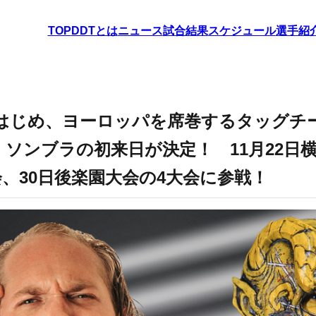
TOP
DDTとは
ニュース
試合結果
スケジュール
選手紹
じめ、ヨーロッパを席巻するタッグチーム“Ri
・ソンブラの初来日が決定！ 11月22日横
会、30日後楽園大会の4大会に参戦！