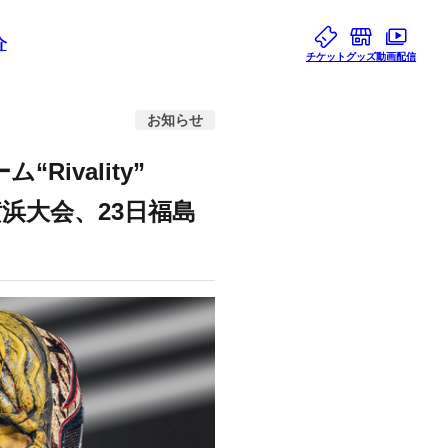
介
チケット
グッズ
動画配信
お知らせ
vality”
浜大会、23日福島