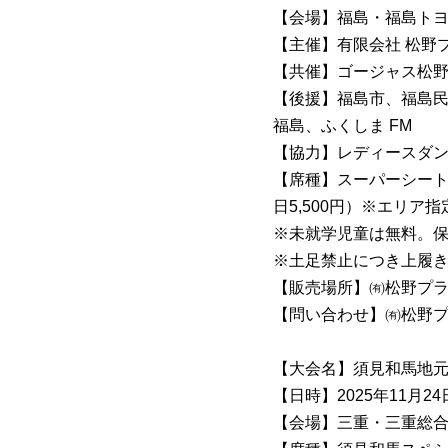
【会場】福島・福島ト
【主催】有限会社 松野
【共催】ゴージャス松
【後援】福島市、福島
福島、ふくしま FM
【協力】レディースダン
【席種】スーパーシート完
日5,500円）※エリア指
※未就学児童は無料。
※土足禁止につき上履
【販売場所】㈲松野プラ
【問い合わせ】㈲松野プラン
【大会名】須見和馬地
【日時】2025年11月24日
【会場】三重・三重総