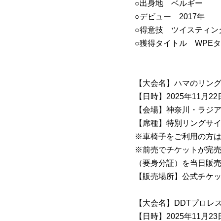
○出身地 ベルギー
○デビュー 2017年
○得意技 ツイスティン
○獲得タイトル WPE
【大会名】ハマのリン
【日時】2025年11月22日
【会場】神奈川・ラジ
【席種】特別リングサイド 7
※車椅子をご利用の方はお手
※前売でチケットが完売し
（要身分証）を当日販
【販売場所】公式チケッ
【大会名】DDTプロレ
【日時】2025年11月23日