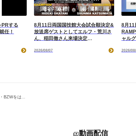
をPRする
8月11日両国国技館大会試合順決定&
8月1
に就任！
放送席ゲストとしてエルフ・荒川さ
RAM
ん、稲田徹さん来場決定
ャルグ
&EXTREME選手権試合のルール決
ver
2026/08/07
2026/08
定／メインはKO-D無差別級選手権
場！ 
試合、上野vsMAO！ セミでドラマ
ストア
ティック・ドリームマッチ、
TAKESHITAvs武知！ 王者組の要
望を受けKO-D6人タッグ選手権試合
がオープニングマッチに！
EXTREME選手権試合のルールは
BZWをは...
「有刺鉄線デスマッチ」に決定！
動画配信