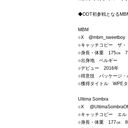
◆DDT初参戦となるM
MBM
○X @mbm_sweetboy
○キャッチコピー ザ・
○身長・体重 175㎝ 7
○出身地 ベルギー
○デビュー 2016年
○得意技 パッケージ・
○獲得タイトル WPE
Ultima Sombra
○X @UltimaSombraOf
○キャッチコピー エル
○身長・体重 177㎝ 8