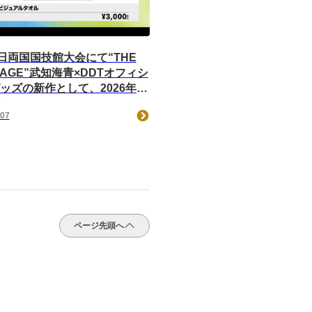
1日両国国技館大会にて“THE
PAGE”武知海青×DDTオフィシ
ッズの新作として、2026年
.の応援ビジュアルタオルが登
/07
8月21日よりDDTオンライン
で受注受付！
ページ先頭へ