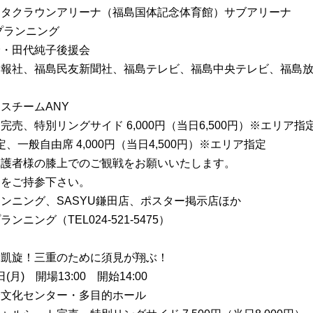
ヨタクラウンアリーナ（福島国体記念体育館）サブアリーナ
プランニング
野・田代純子後援会
民報社、福島民友新聞社、福島テレビ、福島中央テレビ、福島
スチームANY
売、特別リングサイド 6,000円（当日6,500円）※エリア指定
定、一般自由席 4,000円（当日4,500円）※エリア指定
保護者様の膝上でのご観戦をお願いいたします。
きをご持参下さい。
ンニング、SASYU鎌田店、ポスター掲示店ほか
ニング（TEL024-521-5475）
元凱旋！三重のために須見が翔ぶ！
(月) 開場13:00 開始14:00
合文化センター・多目的ホール