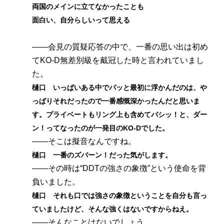
両国のメインに立てなかったことも
面白い、自分らしいって思える
――会見の質疑応答の中で、一番の思い出は初め
てKO-D無差別級を戴冠した時と言われていまし
た。
樋口 いっぱいある中でパッと最初に浮かんだのは、や
っぱりそれだったので一番感慨深かったんだと思いま
す。プライベートもリング上も含めてバシッ！と、ダー
ン！ってなったのが一発目のKO-Dでした。
――そこは擬音なんですね。
樋口 一番のズバーン！だった気がします。
――その時は“DDTの強さの象徴”という使命を背
負いました。
樋口 それも口では強さの象徴ということを自分も言っ
ていましたけど、そんな強くはないですからねえ。
――そんなことはないでしょう。