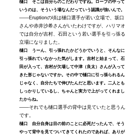
樋口 そこは自分らのこだわりですね。ロープの中って
いうのは、そういう場なんだっていう認識が強いんで。
――Eruptionの頃は樋口選手が若い立場で、坂口
さんや赤井沙希さんがいたわけですが、ハリマオ
では自分が吉村、石田という若い選手を引っ張る
立場になりました。
樋口 うーん、引っ張れたかどうかでいうと、そんなに
引っ張れていなかった気がします。吉村と始まって、石
田が入って、吉村が欠場して中津（良太）さんが入って
きた形じゃないですか。その中で樋口に引っ張られるん
じゃなく、自分たちで伸びたんだと思います。二人とも
しっかりしているし、ちゃんと実力で上がってくれまし
たからね。
――それでも樋口選手の背中は見ていたと思うん
です。
樋口 自分自身は目の前のことに必死だったんで、そう
やって背中を見てついてきてくれたのであれば、ありが