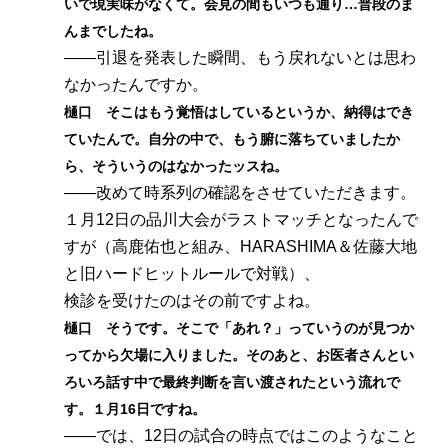
いで現実味がなくて。会見の間もいつも通り…普段のま
んまでしたね。
――引退を発表した瞬間、もう戻れないとは思わ
なかったんですか。
樋口 そこはもう覚悟はしているというか、納得はでき
ていたんで。自分の中で、もう腑に落ちていましたか
ら、そういうのはなかったッスね。
――改めて時系列の確認をさせていただきます。
１月12日の品川大会がラストマッチとなったんで
すが（高鹿佑也と組み、HARASHIMA＆佐藤大地
と旧ハードヒットルールで対戦）、
検診を受けたのはその前ですよね。
樋口 そうです。そこで「あれ？」っていうのが見つか
ってから欠場に入りました。そのあと、お医者さんとい
ろいろ話す中で最終判断を言い渡されたという流れで
す。１月16日ですね。
――では、12日の試合の時点ではこのようなこと