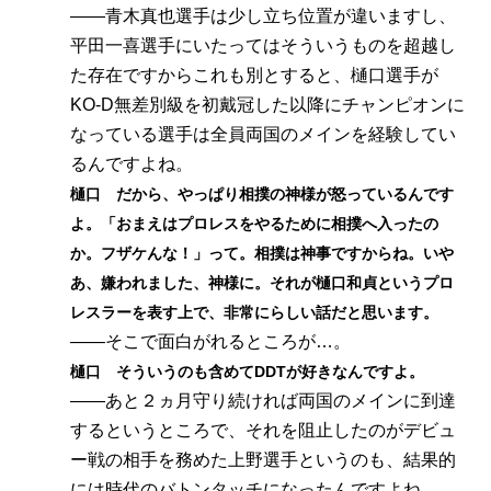
――青木真也選手は少し立ち位置が違いますし、
平田一喜選手にいたってはそういうものを超越し
た存在ですからこれも別とすると、樋口選手が
KO-D無差別級を初戴冠した以降にチャンピオンに
なっている選手は全員両国のメインを経験してい
るんですよね。
樋口 だから、やっぱり相撲の神様が怒っているんです
よ。「おまえはプロレスをやるために相撲へ入ったの
か。フザケんな！」って。相撲は神事ですからね。いや
あ、嫌われました、神様に。それが樋口和貞というプロ
レスラーを表す上で、非常にらしい話だと思います。
――そこで面白がれるところが…。
樋口 そういうのも含めてDDTが好きなんですよ。
――あと２ヵ月守り続ければ両国のメインに到達
するというところで、それを阻止したのがデビュ
ー戦の相手を務めた上野選手というのも、結果的
には時代のバトンタッチになったんですよね。