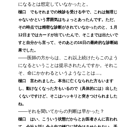
になるとは想定していなかったと。
樋口 でもそれまでの検診を受ける中で、これは無理じ
ゃないかという雰囲気はちょっとあったんです。ただ、
その時点では精密な診断がされていなかったのと、１月
12日まではカードが出ていたんで、そこまでは出たいで
すと自分から言って、そのあとの16日の最終的な診断結
果でした。
――医師の方からは、これ以上続けたらこのよう
になるということは提示されたんですか。それこ
そ、命にかかわるというようなことは…。
樋口 言われました。本当に亡くなられた方もいます
し、動けなくなった方もいるので（具体的には）出した
くないですけど、そこはハッキリと突きつけられました
ね。
――それを聞いてからの判断は早かった？
樋口 はい、こういう状態だからとお医者さんに言われ
て、会社と話し合う中で樋口に試合はさせられない、手