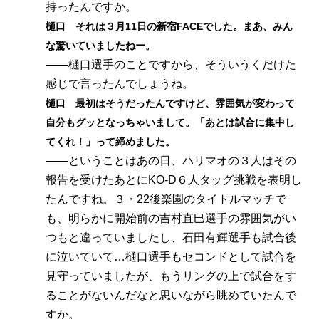
持ったんですか。
樋口 それは３月11日の新宿FACEでした。まあ、みん
な驚いていましたねー。
――樋口選手のことですから、そういうくだけた
感じで言ったんでしょうね。
樋口 最初はそうだったんですけど、雰囲気が変わって
自分もグッとなっちゃいまして。「あとは試合に集中し
てくれ！」って締めました。
――ということはあの日、ハリマオの３人はその
報告を受けたあとにKO-D６人タッグ挑戦を表明し
たんですね。３・22後楽園のタイトルマッチで
も、明らかに開始前の吉村直巳選手の雰囲気がい
つもと違っていましたし、石田有輝選手も試合後
に泣いていて…樋口選手もセコンドとして試合を
見守っていましたが、もうリングの上で試合をす
ることがないんだなと思いながら眺めていたんで
すか。