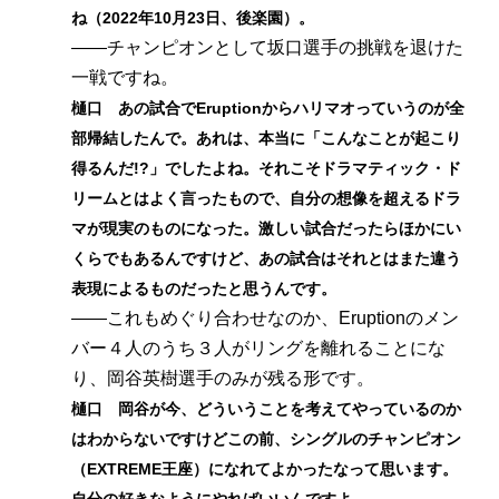
ね（2022年10月23日、後楽園）。
――チャンピオンとして坂口選手の挑戦を退けた
一戦ですね。
樋口 あの試合でEruptionからハリマオっていうのが全
部帰結したんで。あれは、本当に「こんなことが起こり
得るんだ!?」でしたよね。それこそドラマティック・ド
リームとはよく言ったもので、自分の想像を超えるドラ
マが現実のものになった。激しい試合だったらほかにい
くらでもあるんですけど、あの試合はそれとはまた違う
表現によるものだったと思うんです。
――これもめぐり合わせなのか、Eruptionのメン
バー４人のうち３人がリングを離れることにな
り、岡谷英樹選手のみが残る形です。
樋口 岡谷が今、どういうことを考えてやっているのか
はわからないですけどこの前、シングルのチャンピオン
（EXTREME王座）になれてよかったなって思います。