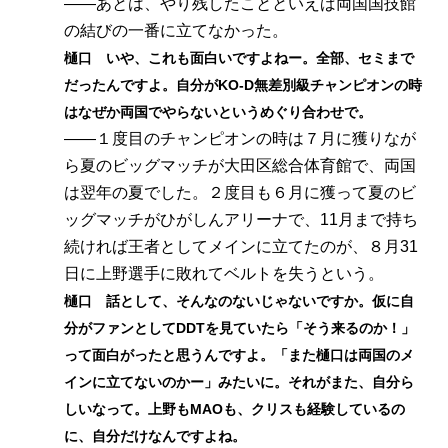
――あとは、やり残したことといえば両国国技館
の結びの一番に立てなかった。
樋口 いや、これも面白いですよねー。全部、セミまで
だったんですよ。自分がKO-D無差別級チャンピオンの時
はなぜか両国でやらないというめぐり合わせで。
――１度目のチャンピオンの時は７月に獲りなが
ら夏のビッグマッチが大田区総合体育館で、両国
は翌年の夏でした。２度目も６月に獲って夏のビ
ッグマッチがひがしんアリーナで、11月まで持ち
続ければ王者としてメインに立てたのが、８月31
日に上野選手に敗れてベルトを失うという。
樋口 話として、そんなのないじゃないですか。仮に自
分がファンとしてDDTを見ていたら「そう来るのか！」
って面白がったと思うんですよ。「また樋口は両国のメ
インに立てないのかー」みたいに。それがまた、自分ら
しいなって。上野もMAOも、クリスも経験しているの
に、自分だけなんですよね。