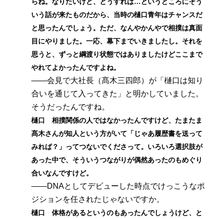
らね。なりたいけど、どうすれば…というところにそう
いう話が来たものだから、当時の樋口青年はチャンスだ
と思ったんでしょう。ただ、なんやかんやで相撲は真面
目にやりました。一応、幕下までいきましたし。それを
思うと、ずっと綱渡り状態ではありましたけどここまで
やれてよかったんですよね。
――会見で大社長（髙木三四郎）が「樋口は知り
合いを通じて入ってきた」と明かしていました。
そうだったんですね。
樋口 相撲関係の人ではなかったんですけど、たまたま
髙木さんが知人という方がいて「じゃあ履歴書を送って
みれば？」ってつないでくださって。いろいろ選択肢が
あった中で、そういうつながりが偶然あったのもめぐり
合いなんですけど。
――DNAとしてデビューした時点でけっこうなポ
ジションを任されたじゃないですか。
樋口 体格があるというのもあったんでしょうけど、と