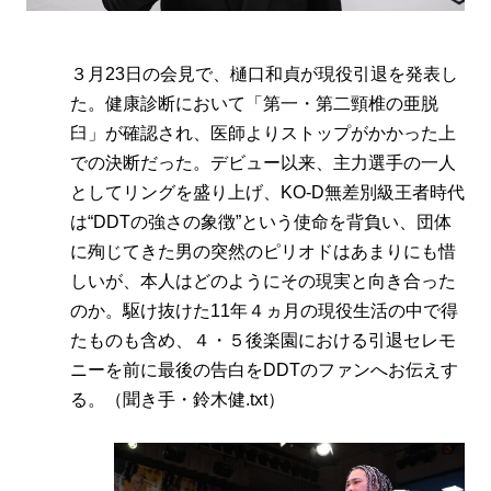
３月23日の会見で、樋口和貞が現役引退を発表し
た。健康診断において「第一・第二頸椎の亜脱
臼」が確認され、医師よりストップがかかった上
での決断だった。デビュー以来、主力選手の一人
としてリングを盛り上げ、KO-D無差別級王者時代
は“DDTの強さの象徴”という使命を背負い、団体
に殉じてきた男の突然のピリオドはあまりにも惜
しいが、本人はどのようにその現実と向き合った
のか。駆け抜けた11年４ヵ月の現役生活の中で得
たものも含め、４・５後楽園における引退セレモ
ニーを前に最後の告白をDDTのファンへお伝えす
る。（聞き手・鈴木健.txt）