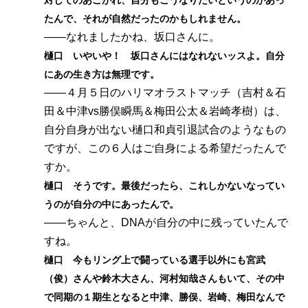
対してのあこがれ、自分もこうなりたいというのがあっ
たんで、それが自然だったのかもしれません。
――なれましたかね、坂口さんに。
樋口 いやいや！ 坂口さんにはなれないッスよ。自分
にあの生き方は無理です。
――４月５日のハリマオラストマッチ（吉村＆石
田＆中津vs勝俣瞬馬＆梅田公太＆岩崎孝樹）は、
自分自身が出ない樋口和貞引退試合のようなもの
ですが、この６人はご自身による希望だったんで
すか。
樋口 そうです。最後だったら、これしかないなってい
うのが自分の中にあったんで。
――ちゃんと、DNAが自分の中に残っていたんで
すね。
樋口 今もリング上で闘っている選手以外にも宮武
（俊）さんや鈴木大さん、河村知哉さんもいて、その中
で同期の１期生となると中津、勝俣、岩崎、梅田なんで