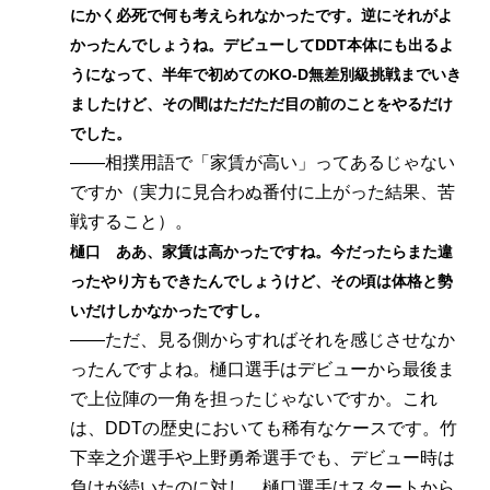
にかく必死で何も考えられなかったです。逆にそれがよ
かったんでしょうね。デビューしてDDT本体にも出るよ
うになって、半年で初めてのKO-D無差別級挑戦までいき
ましたけど、その間はただただ目の前のことをやるだけ
でした。
――相撲用語で「家賃が高い」ってあるじゃない
ですか（実力に見合わぬ番付に上がった結果、苦
戦すること）。
樋口 ああ、家賃は高かったですね。今だったらまた違
ったやり方もできたんでしょうけど、その頃は体格と勢
いだけしかなかったですし。
――ただ、見る側からすればそれを感じさせなか
ったんですよね。樋口選手はデビューから最後ま
で上位陣の一角を担ったじゃないですか。これ
は、DDTの歴史においても稀有なケースです。竹
下幸之介選手や上野勇希選手でも、デビュー時は
負けが続いたのに対し、樋口選手はスタートから