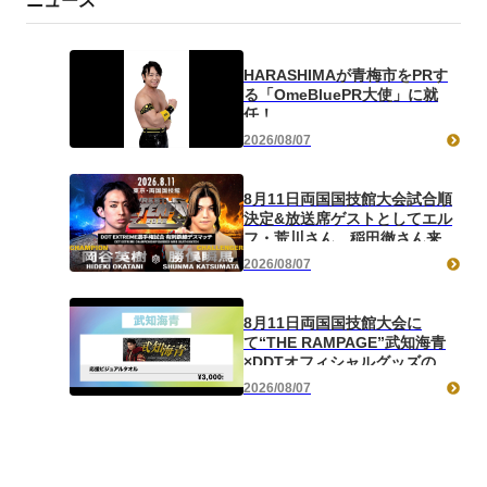
ニュース
HARASHIMAが青梅市をPRす
る「OmeBluePR大使」に就
任！
2026/08/07
8月11日両国国技館大会試合順
決定&放送席ゲストとしてエル
フ・荒川さん、稲田徹さん来場
決定&EXTREME選手権試合の
2026/08/07
ルール決定／メインはKO-D無
差別級選手権試合、上野
vsMAO！ セミでドラマティ
8月11日両国国技館大会に
ック・ドリームマッチ、
て“THE RAMPAGE”武知海青
TAKESHITAvs武知！ 王者組
×DDTオフィシャルグッズの新
の要望を受けKO-D6人タッグ選
作として、2026年ver.の応援ビ
2026/08/07
手権試合がオープニングマッチ
ジュアルタオルが登場！ 8月
に！ EXTREME選手権試合の
21日よりDDTオンラインストア
ルールは「有刺鉄線デスマッ
で受注受付！
チ」に決定！