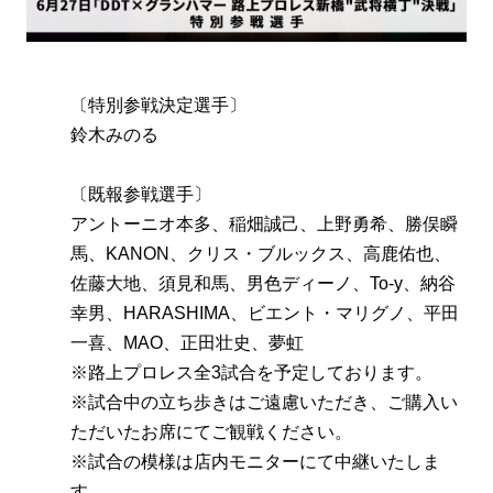
〔特別参戦決定選手〕
鈴木みのる
〔既報参戦選手〕
アントーニオ本多、稲畑誠己、上野勇希、勝俣瞬
馬、KANON、クリス・ブルックス、高鹿佑也、
佐藤大地、須見和馬、男色ディーノ、To-y、納谷
幸男、HARASHIMA、ビエント・マリグノ、平田
一喜、MAO、正田壮史、夢虹
※路上プロレス全3試合を予定しております。
※試合中の立ち歩きはご遠慮いただき、ご購入い
ただいたお席にてご観戦ください。
※試合の模様は店内モニターにて中継いたしま
す。