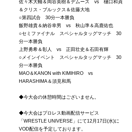
佐々木大輔＆岡谷英樹＆デムース vs 樋口和貞
＆クリス・ブルックス＆佐藤大地
○第四試合 30分一本勝負
飯野雄貴＆納谷幸男 vs 秋山準＆高鹿佑也
○セミファイナル スペシャルタッグマッチ 30
分一本勝負
上野勇希＆彰人 vs 正田壮史＆石田有輝
○メインイベント スペシャルタッグマッチ 30
分一本勝負
MAO＆KANON with KIMIHIRO vs
HARASHIMA＆須見和馬
◆今大会の休憩時間はございません。
◆今大会はプロレス動画配信サービス
「WRESTLE UNIVERSE」にて12月17日(水)に
VOD配信を予定しております。