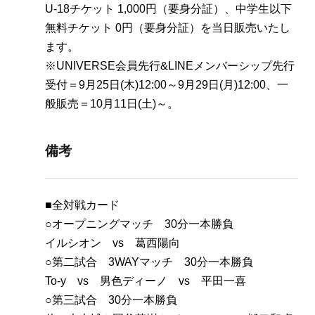
U-18チケット 1,000円（要身分証）、中学生以下
無料チケット 0円（要身分証）を当日販売いたし
ます。
※UNIVERSE会員先行&LINEメンバーシップ先行
受付＝9月25日(木)12:00～9月29日(月)12:00、一
般販売＝10月11日(土)～。
備考
■全対戦カード
○オープニングマッチ 30分一本勝負
イルシオン vs 葛西陽向
○第二試合 3WAYマッチ 30分一本勝負
To-y vs 男色ディーノ vs 平田一喜
○第三試合 30分一本勝負