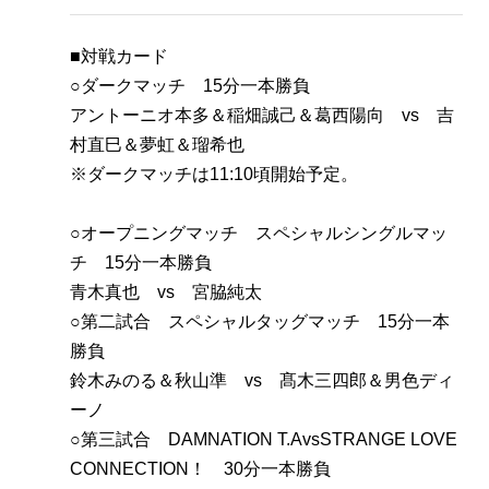
■対戦カード
○ダークマッチ 15分一本勝負
アントーニオ本多＆稲畑誠己＆葛西陽向 vs 吉
村直巳＆夢虹＆瑠希也
※ダークマッチは11:10頃開始予定。
○オープニングマッチ スペシャルシングルマッ
チ 15分一本勝負
青木真也 vs 宮脇純太
○第二試合 スペシャルタッグマッチ 15分一本
勝負
鈴木みのる＆秋山準 vs 髙木三四郎＆男色ディ
ーノ
○第三試合 DAMNATION T.AvsSTRANGE LOVE
CONNECTION！ 30分一本勝負