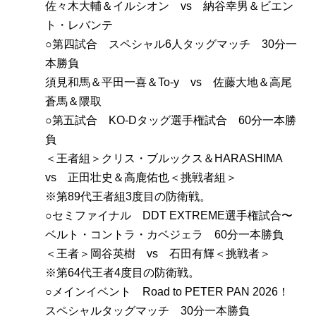
佐々木大輔＆イルシオン vs 納谷幸男＆ビエン
ト・レバンテ
○第四試合 スペシャル6人タッグマッチ 30分一
本勝負
須見和馬＆平田一喜＆To-y vs 佐藤大地＆高尾
蒼馬＆隈取
○第五試合 KO-Dタッグ選手権試合 60分一本勝
負
＜王者組＞クリス・ブルックス＆HARASHIMA
vs 正田壮史＆高鹿佑也＜挑戦者組＞
※第89代王者組3度目の防衛戦。
○セミファイナル DDT EXTREME選手権試合〜
ベルト・コントラ・カベジェラ 60分一本勝負
＜王者＞岡谷英樹 vs 石田有輝＜挑戦者＞
※第64代王者4度目の防衛戦。
○メインイベント Road to PETER PAN 2026！
スペシャルタッグマッチ 30分一本勝負