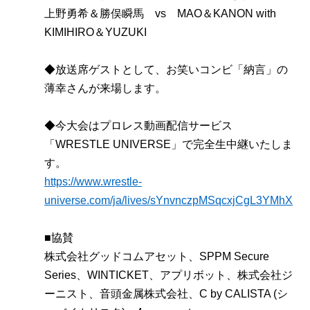
上野勇希＆勝俣瞬馬 vs MAO＆KANON with
KIMIHIRO＆YUZUKI
◆放送席ゲストとして、お笑いコンビ「納言」の
薄幸さんが来場します。
◆今大会はプロレス動画配信サービス
「WRESTLE UNIVERSE」で完全生中継いたしま
す。
https://www.wrestle-
universe.com/ja/lives/sYnvnczpMSqcxjCgL3YMhX
■協賛
株式会社グッドコムアセット、SPPM Secure
Series、WINTICKET、アプリボット、株式会社ジ
ーニスト、音頭金属株式会社、C by CALISTA (シ