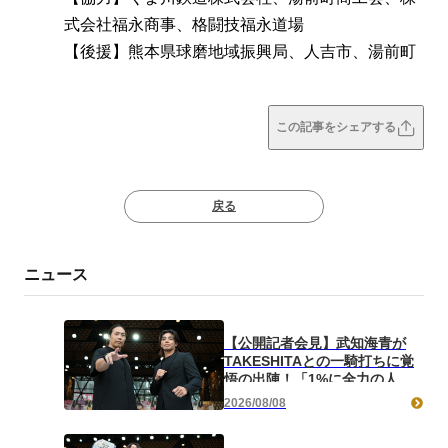
式会社福永商事、格闘技福永道場
【後援】熊本県球磨地域振興局、人吉市、湯前町
この記事をシェアする
戻る
ニュース
【公開記者会見】武知海青が
TAKESHITAとの一騎打ちに覚
悟の出陣！「1%に全力の人生
をかけて勝ちにいきたい」
2026/08/08