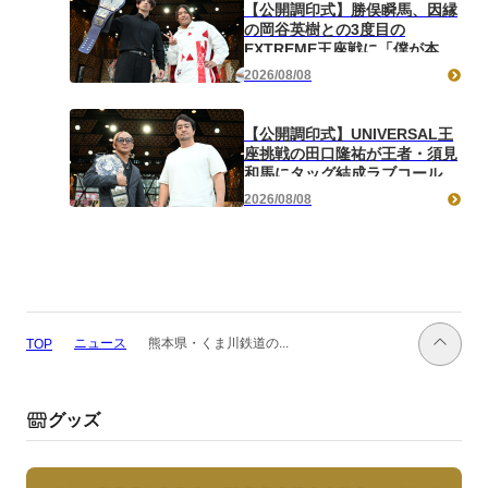
【公開調印式】勝俣瞬馬、因縁
の岡谷英樹との3度目の
EXTREME王座戦に「僕が本当
の岡谷英樹を引き出して獲りた
2026/08/08
い」
【公開調印式】UNIVERSAL王
座挑戦の田口隆祐が王者・須見
和馬にタッグ結成ラブコール！
「この試合が終わった後は、丸
2026/08/08
刈りブラザーズで一緒にやって
いただければ」
ニュース
熊本県・くま川鉄道の...
TOP
グッズ