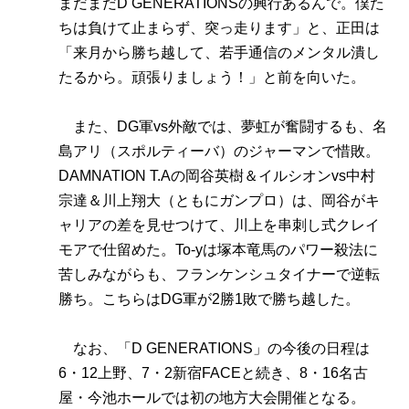
まだまだD GENERATIONSの興行あるんで。僕た
ちは負けて止まらず、突っ走ります」と、正田は
「来月から勝ち越して、若手通信のメンタル潰し
たるから。頑張りましょう！」と前を向いた。
また、DG軍vs外敵では、夢虹が奮闘するも、名
島アリ（スポルティーバ）のジャーマンで惜敗。
DAMNATION T.Aの岡谷英樹＆イルシオンvs中村
宗達＆川上翔大（ともにガンプロ）は、岡谷がキ
ャリアの差を見せつけて、川上を串刺し式クレイ
モアで仕留めた。To-yは塚本竜馬のパワー殺法に
苦しみながらも、フランケンシュタイナーで逆転
勝ち。こちらはDG軍が2勝1敗で勝ち越した。
なお、「D GENERATIONS」の今後の日程は
6・12上野、7・2新宿FACEと続き、8・16名古
屋・今池ホールでは初の地方大会開催となる。