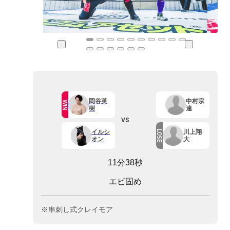
岡谷英
中村宗
WIN
樹
達
VS
イルシ
川上翔
LOSE
オン
大
11分38秒
エビ固め
※串刺し式クレイモア