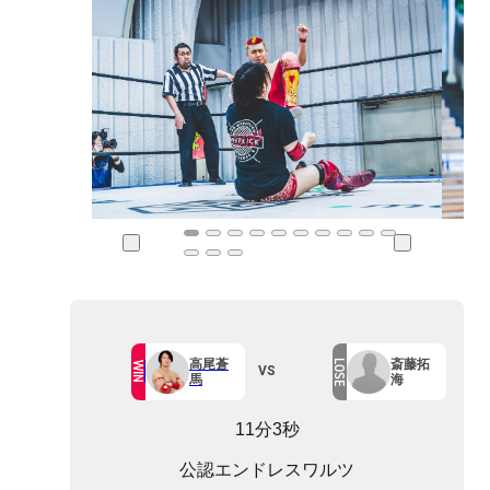
高尾蒼
斎藤拓
LOSE
WIN
VS
馬
海
11分3秒
公認エンドレスワルツ