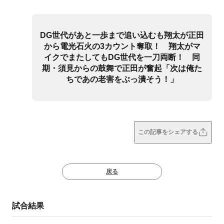
DG世代があと一歩まで追い込むも翔太が正田
から電光石火の3カウント奪取！ 翔太がマ
イクでまたしてもDG世代を一刀両断！ 同
期・須見からの鼓舞で正田が奮起「次は俺た
ちであの老害をぶっ潰そう！」
この記事をシェアする
戻る
試合結果