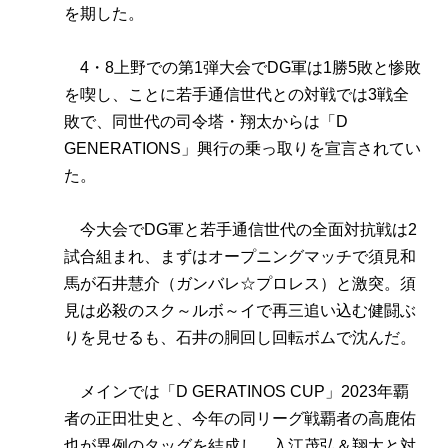
を期した。
4・8上野での第1弾大会でDG軍は1勝5敗と惨敗
を喫し、ことに若手通信世代との対戦では3戦全
敗で、同世代の司令塔・翔太からは「D
GENERATIONS」興行の乗っ取りを宣言されてい
た。
今大会でDG軍と若手通信世代の全面対抗戦は2
試合組まれ、まずはオープニングマッチで須見和
馬が石井慧介（ガンバレ☆プロレス）と激突。須
見は必殺のスク～ルボ～イで再三追い込む健闘ぶ
りを見せるも、石井の胴回し回転ボムで沈んだ。
メインでは「D GERATINOS CUP」2023年覇
者の正田壮史と、今年の同リーグ戦覇者の高鹿佑
也が異例のタッグを結成し、入江茂弘＆翔太と対