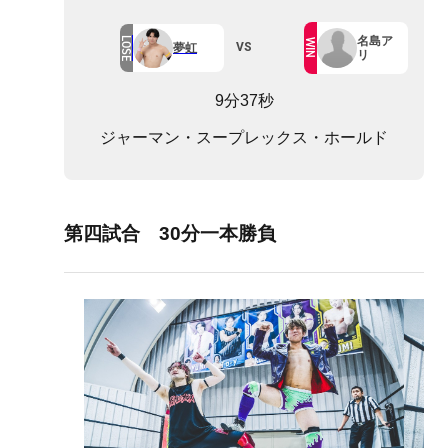
名島ア
LOSE
WIN
VS
夢虹
リ
9分37秒
ジャーマン・スープレックス・ホールド
第四試合 30分一本勝負