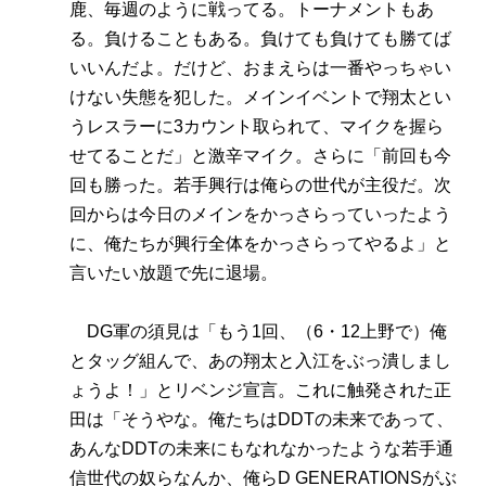
鹿、毎週のように戦ってる。トーナメントもあ
る。負けることもある。負けても負けても勝てば
いいんだよ。だけど、おまえらは一番やっちゃい
けない失態を犯した。メインイベントで翔太とい
うレスラーに3カウント取られて、マイクを握ら
せてることだ」と激辛マイク。さらに「前回も今
回も勝った。若手興行は俺らの世代が主役だ。次
回からは今日のメインをかっさらっていったよう
に、俺たちが興行全体をかっさらってやるよ」と
言いたい放題で先に退場。
DG軍の須見は「もう1回、（6・12上野で）俺
とタッグ組んで、あの翔太と入江をぶっ潰しまし
ょうよ！」とリベンジ宣言。これに触発された正
田は「そうやな。俺たちはDDTの未来であって、
あんなDDTの未来にもなれなかったような若手通
信世代の奴らなんか、俺らD GENERATIONSがぶ