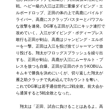
戦。ヘビー級の入江は正田に重爆ダイビング・エ
ルボードロップ、正田の体の上で高鹿にパイルド
ライバー、高鹿にスクラップバスターとパワフル
な攻撃を連発。DG軍も正田が入江にキック連打で
攻めていく。入江がダイビング・ボディープレス
敢行も正田が剣山、高鹿はジャンピング・エルボ
ーを一撃。正田は入江を投げ捨てジャーマンで放
り投げる。翔太がフロッグスプラッシュを繰り出
すも、正田が剣山。高鹿が入江にムーサルト・プ
レスを放つも自爆。正田が正田のチカラKOBUム
キムキで勝負を決めにいくが、切り返した翔太が
雁之助クラッチで丸め込んで3カウントを奪い、
これでDG軍は若手通信世代に2戦全敗。前大会か
ら通算すると5戦全敗となった。
翔太は「正田、試合に負けることはあるよ。高