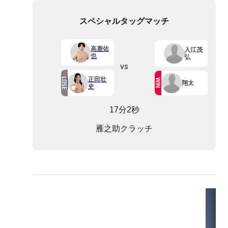
スペシャルタッグマッチ
高鹿佑
入江茂
也
弘
VS
正田壮
LOSE
WIN
翔太
史
17分2秒
雁之助クラッチ