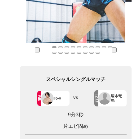
スペシャルシングルマッチ
塚本竜
LOSE
WIN
VS
To-y
馬
9分3秒
片エビ固め