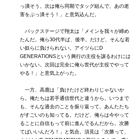
っ潰そう。次は俺ら同期でタッグ組んで、あの老
害をぶっ潰そう！」と意気込んだ。
バックステージで翔太は「メインを我々が締め
たんだ。俺ら30代半ば、後半。だけど、そんな若
い奴らに負けられない。アイツらにD
GENERATIONSという興行の主役を譲るわけには
いかない。次回は完全に俺ら世代が主役でやって
やる！」と意気上がった。
一方、高鹿は「負けたけど終わりじゃないか
ら。俺たちは若手通信世代と違うから。いつまで
も、そんな過去のことを振り返って。あんたたち
がすごいのも知ってる。だけど、俺らは今やって
ることに自信もって前に進んでるんだから。次勝
てばいいんだろ！」と気合。須見は「次勝って、