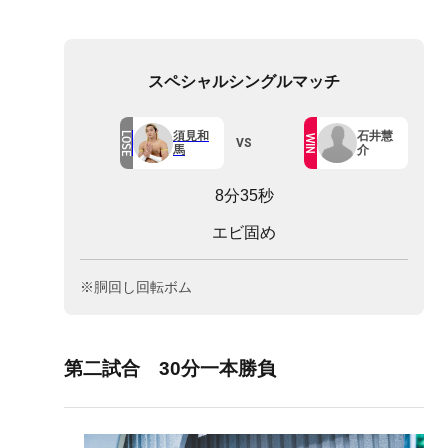
スペシャルシングルマッチ
須見和
石井慧
LOSE
WIN
VS
馬
介
8分35秒
エビ固め
※胴回し回転ボム
第二試合 30分一本勝負