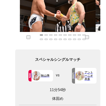
スペシャルシングルマッチ
アント
LOSE
WIN
VS
秋山準
ーニオ
本多
11分54秒
体固め