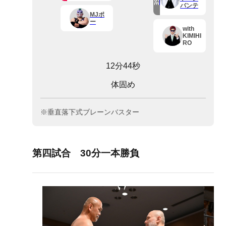
バンテ
MJポ
ー
with
KIMIHI
RO
12分44秒
体固め
※垂直落下式ブレーンバスター
第四試合 30分一本勝負