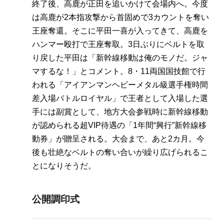
終了後、高鹿が正田を追いかけて会場内へ。今度
は高鹿が2本指攻撃から首固めで3カウントを奪い
王座奪還。そこに平田一喜が入ってきて、高鹿を
ハンマー殴打で王座奪取。3日ぶりにベルトを取
り戻した平田は「新幹線移動は俺のモノだ。ジャ
マするな！」とコメント。8・11両国国技館で行
われる「アイアンマンヘビーメタル級選手権時間
差入場バトルロイヤル」で王者として入場した選
手には副賞として、地方大会参戦時に新幹線移動
が認められる超VIP待遇の「1年間“興行”新幹線移
動券」が贈呈される。大会まで、あと2カ月。今
後も壮絶なベルトの奪い合いが繰り広げられるこ
とになりそうだ。
公開調印式