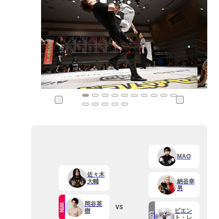
MAO
佐々木
大輔
納谷幸
男
岡谷英
WIN
VS
樹
ビエン
LOSE
ト・レ