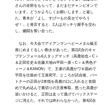
さんの全部をもらって、まだまだチャンピオンで
います。どうかよろしくお願いします」と返し
た。青木が「よし、すげーもの見せてやろう
ぜ！」と発言すると、2人はガッチリ握手を交わ
し、健闘を誓い合った。
なお、今大会でアイアンマンヘビーメタル級王
座にめまぐるしい動きがあった。第2試合のキャ
プテンフォール6人タッグマッチ（高鹿佑也＜C＞
＆正田壮史＆佐藤大地vs平田一喜＜C＞＆男色デ
ィーノ＆KANON）で、王者の高鹿がワキ固めで
平田を仕留めて王座死守。ところが試合後、パー
トナーの正田が2本指を高鹿の口に入れると首固
めで丸め込んで裏切りの王座奪取。怒った高鹿が
追いかけると、正田は走って逃げてバックステー
ジに消えた。それでは終わらなかった。第4試合