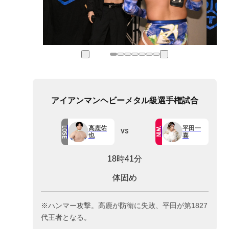
アイアンマンヘビーメタル級選手権試合
高鹿佑
平田一
LOSE
WIN
VS
也
喜
18時41分
体固め
※ハンマー攻撃。高鹿が防衛に失敗、平田が第1827
代王者となる。