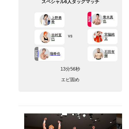
スペシャル6人タッグマッチ
青木真
上野勇
WIN
也
希
宮脇純
吉村直
VS
太
巳
石田有
LOSE
瑠希也
輝
13分56秒
エビ固め