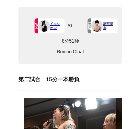
イルシ
葛西陽
LOSE
WIN
VS
オン
向
8分51秒
Bombo Claat
第二試合 15分一本勝負