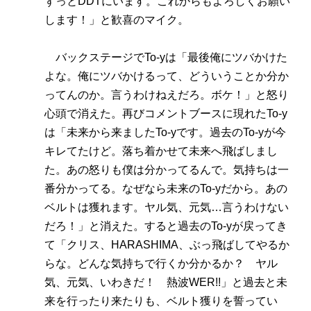
ずっとDDTにいます。これからもよろしくお願い
します！」と歓喜のマイク。
バックステージでTo-yは「最後俺にツバかけた
よな。俺にツバかけるって、どういうことか分か
ってんのか。言うわけねえだろ。ボケ！」と怒り
心頭で消えた。再びコメントブースに現れたTo-y
は「未来から来ましたTo-yです。過去のTo-yが今
キレてたけど。落ち着かせて未来へ飛ばしまし
た。あの怒りも僕は分かってるんで。気持ちは一
番分かってる。なぜなら未来のTo-yだから。あの
ベルトは獲れます。ヤル気、元気…言うわけない
だろ！」と消えた。すると過去のTo-yが戻ってき
て「クリス、HARASHIMA、ぶっ飛ばしてやるか
らな。どんな気持ちで行くか分かるか？ ヤル
気、元気、いわきだ！ 熱波WER!!」と過去と未
来を行ったり来たりも、ベルト獲りを誓ってい