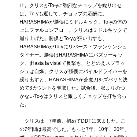
止。クリスがTo-yに強烈なチョップを繰り出せ
ば、To-yも返して、チョップの応酬に。
HARASHIMAが勝俣にミドルキック、To-yの体の
上にファルコンアロー、クリスはミドルキックで
蹴り上げた。勝俣とTo-yが狂い出すも、
HARASHIMAがTo-yにリバース・フランケンシュ
タイナー。勝俣はHARASHIMAにバズソーキッ
ク、¡Hasta la vista!で反撃も、ととのえスプラッ
シュは自爆。クリスが勝俣にパイルドライバーを
繰り出すと、HARASHIMAが蒼魔刀をズバリと決
めて3カウントを奪取した。試合後、収まりのつ
かないTo-yはクリスと激しくチョップを打ち合っ
た。
クリスは「7年前、初めてDDTに来ました。こ
の7年間は最高でした。もっと7年、10年、20年、