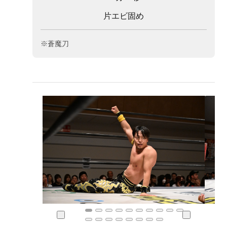
片エビ固め
※蒼魔刀