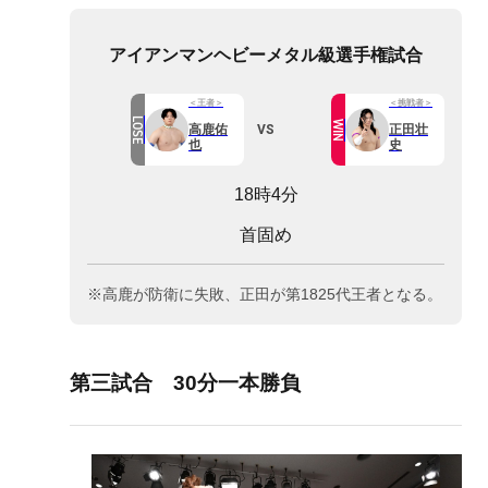
アイアンマンヘビーメタル級選手権試合
＜王者＞
＜挑戦者＞
LOSE
WIN
VS
高鹿佑
正田壮
也
史
18時4分
首固め
※高鹿が防衛に失敗、正田が第1825代王者となる。
第三試合 30分一本勝負