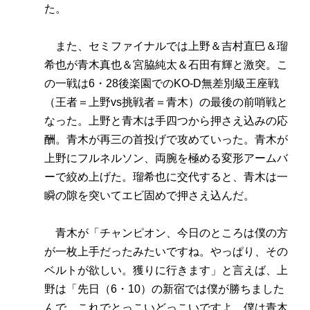
た。
また、セミファイナルでは上野＆吉村直巳＆瑠
希也が青木真也＆宮脇純太＆石田有輝と激突。こ
の一戦は6・28後楽園でのKO-D無差別級王座戦
（王者＝上野vs挑戦者＝青木）の最後の前哨戦と
なった。上野と青木は手四つから押さえ込みの応
酬。青木が再三の首投げで攻めていった。青木が
上野にフルネルソン、両腕を極める変形アームバ
ーで絞め上げた。瑠希也に交代すると、青木は一
瞬の隙を突いてエビ固めで押さえ込んだ。
青木が「チャンピオン、今日のところは僕の方
が一枚上手だったみたいですね。やっぱり、その
ベルトが欲しい。獲りに行きます」と言えば、上
野は「先日（6・10）の新宿では僕が勝ちました
んで、これでとっこいどっこいですよ。僕は青木