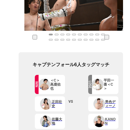
キャプテンフォール6人タッグマッチ
＜C＞
平田一
LOSE
WIN
高鹿佑
喜＜C
也
＞
VS
正田壮
男色デ
史
ィーノ
佐藤大
KANO
地
N