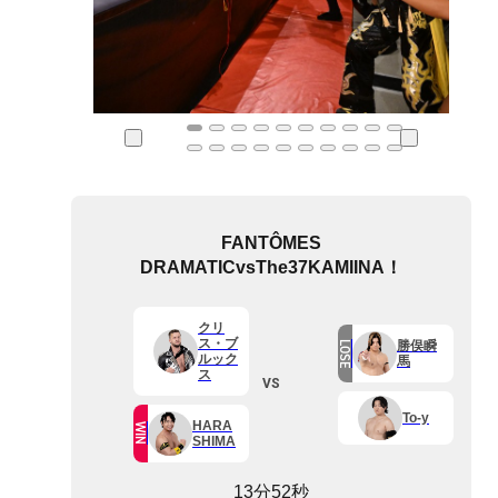
FANTÔMES
DRAMATICvsThe37KAMIINA！
クリ
ス・ブ
勝俣瞬
LOSE
ルック
馬
ス
VS
To-y
HARA
WIN
SHIMA
13分52秒