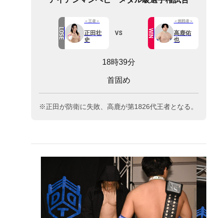
＜王者＞
＜挑戦者＞
LOSE
WIN
VS
正田壮
高鹿佑
史
也
18時39分
首固め
※正田が防衛に失敗、高鹿が第1826代王者となる。