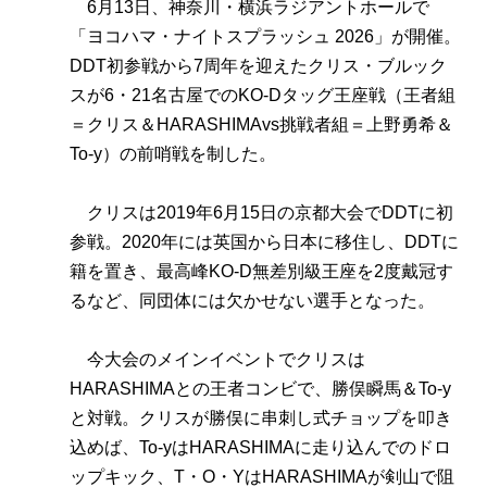
6月13日、神奈川・横浜ラジアントホールで
「ヨコハマ・ナイトスプラッシュ 2026」が開催。
DDT初参戦から7周年を迎えたクリス・ブルック
スが6・21名古屋でのKO-Dタッグ王座戦（王者組
＝クリス＆HARASHIMAvs挑戦者組＝上野勇希＆
To-y）の前哨戦を制した。
クリスは2019年6月15日の京都大会でDDTに初
参戦。2020年には英国から日本に移住し、DDTに
籍を置き、最高峰KO-D無差別級王座を2度戴冠す
るなど、同団体には欠かせない選手となった。
今大会のメインイベントでクリスは
HARASHIMAとの王者コンビで、勝俣瞬馬＆To-y
と対戦。クリスが勝俣に串刺し式チョップを叩き
込めば、To-yはHARASHIMAに走り込んでのドロ
ップキック、T・O・YはHARASHIMAが剣山で阻