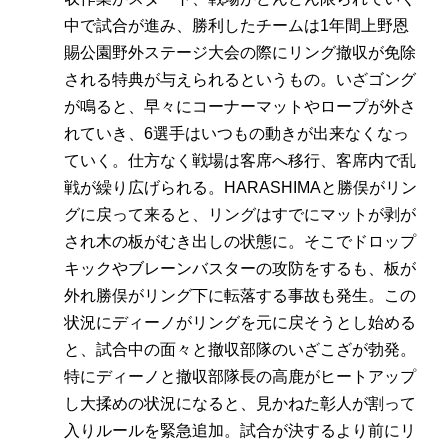
中で試合が進み、勝利したチームは1年間上野恩
賜公園野外ステージ大会の際にリング撤収が免除
される特典が与えられるというもの。いざゴング
が鳴ると、早々にコーナーマットやロープが外さ
れていき、6選手はいつもの動きが出来なくなっ
ていく。仕方なく戦場は客席へ移行、客席内で乱
戦が繰り広げられる。HARASHIMAと勝俣がリン
グに戻って来ると、リングはすでにマットが剥が
され木の板がむき出しの状態に。そこでドロップ
キックやブレーンバスターの攻防をするも、板が
外れ勝俣がリング下に転落する事故も発生。この
状況にディーノがリングを元に戻そうとし始める
と、試合中の面々と撤収部隊のいざこざが勃発。
特にディーノと撤収部隊長の高鹿がヒートアップ
し大揉めの状況になると、見かねた彰人が割って
入りルールを緊急追加。試合が決するより前にリ