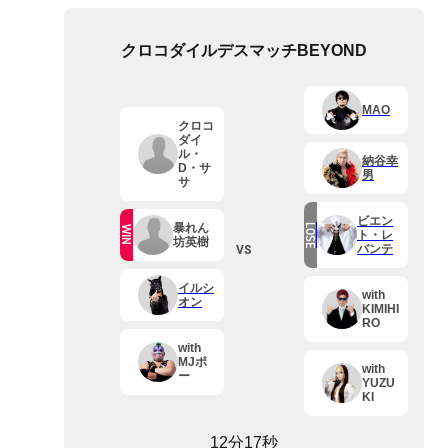
クロコダイルデスマッチBEYOND
MAO
クロコ
ダイ
ル・
納谷幸
D・サ
男
サ
ビエン
暴れん
LOSE
WIN
ト・レ
坊英樹
VS
バンテ
イルシ
with
オン
KIMIHI
RO
with
MJポ
with
ー
YUZU
KI
12分17秒