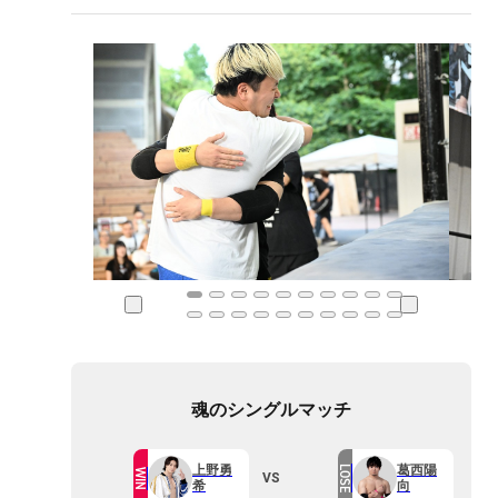
魂のシングルマッチ
上野勇
葛西陽
LOSE
WIN
VS
希
向