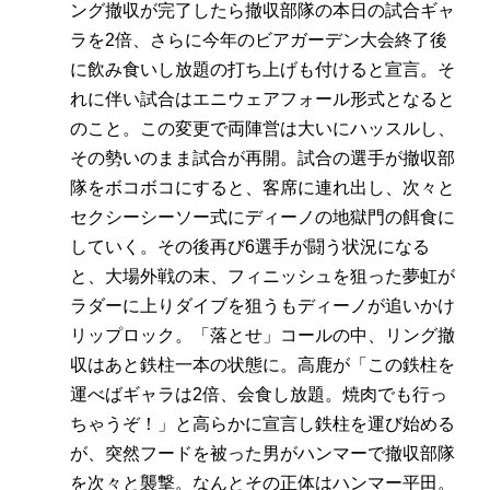
ング撤収が完了したら撤収部隊の本日の試合ギャ
ラを2倍、さらに今年のビアガーデン大会終了後
に飲み食いし放題の打ち上げも付けると宣言。そ
れに伴い試合はエニウェアフォール形式となると
のこと。この変更で両陣営は大いにハッスルし、
その勢いのまま試合が再開。試合の選手が撤収部
隊をボコボコにすると、客席に連れ出し、次々と
セクシーシーソー式にディーノの地獄門の餌食に
していく。その後再び6選手が闘う状況になる
と、大場外戦の末、フィニッシュを狙った夢虹が
ラダーに上りダイブを狙うもディーノが追いかけ
リップロック。「落とせ」コールの中、リング撤
収はあと鉄柱一本の状態に。高鹿が「この鉄柱を
運べばギャラは2倍、会食し放題。焼肉でも行っ
ちゃうぞ！」と高らかに宣言し鉄柱を運び始める
が、突然フードを被った男がハンマーで撤収部隊
を次々と襲撃。なんとその正体はハンマー平田。