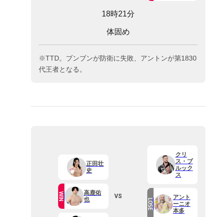
18時21分
体固め
※TTD。ブンブンが防衛に失敗、アントンが第1830
代王者となる。
クリ
ス・ブ
正田壮
ルック
史
ス
高鹿佑
WIN
VS
アント
也
LOSE
ーニオ
本多