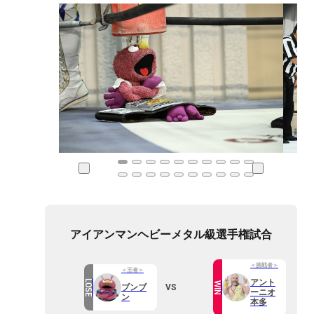
アイアンマンヘビーメタル級選手権試合
＜挑戦者＞
＜王者＞
アント
LOSE
WIN
VS
ブンブ
ーニオ
ン
本多