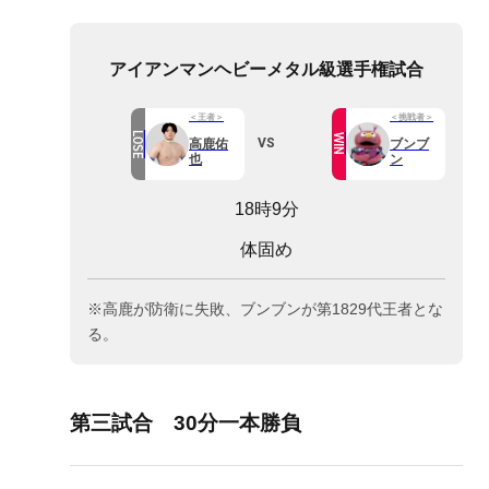
アイアンマンヘビーメタル級選手権試合
＜王者＞
＜挑戦者＞
LOSE
WIN
VS
高鹿佑
ブンブ
也
ン
18時9分
体固め
※高鹿が防衛に失敗、ブンブンが第1829代王者とな
る。
第三試合 30分一本勝負