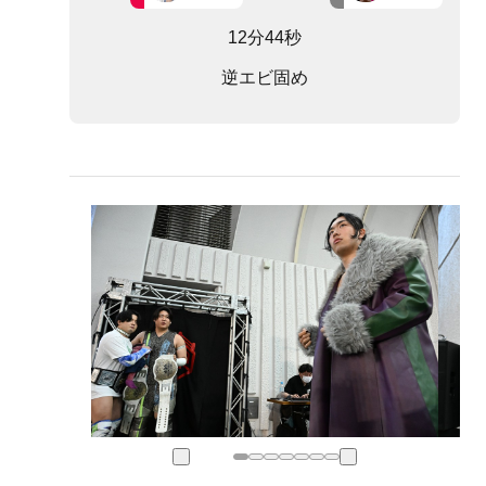
12分44秒
逆エビ固め