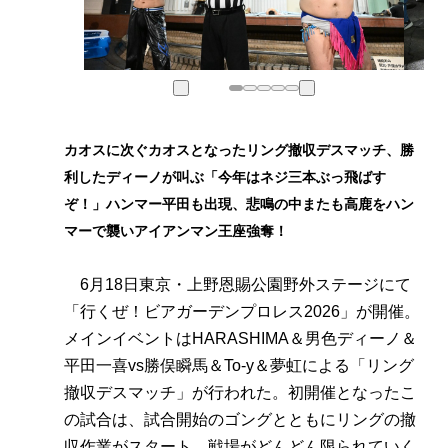
カオスに次ぐカオスとなったリング撤収デスマッチ、勝
利したディーノが叫ぶ「今年はネジ三本ぶっ飛ばす
ぞ！」ハンマー平田も出現、悲鳴の中またも高鹿をハン
マーで襲いアイアンマン王座強奪！
6月18日東京・上野恩賜公園野外ステージにて
「行くぜ！ビアガーデンプロレス2026」が開催。
メインイベントはHARASHIMA＆男色ディーノ＆
平田一喜vs勝俣瞬馬＆To-y＆夢虹による「リング
撤収デスマッチ」が行われた。初開催となったこ
の試合は、試合開始のゴングとともにリングの撤
収作業がスタート、戦場がどんどん限られていく