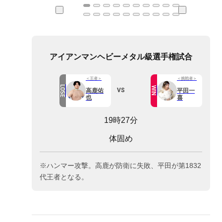
アイアンマンヘビーメタル級選手権試合
＜王者＞
＜挑戦者＞
LOSE
WIN
VS
高鹿佑
平田一
也
喜
19時27分
体固め
※ハンマー攻撃。高鹿が防衛に失敗、平田が第1832
代王者となる。