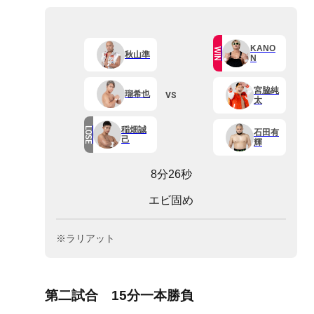
KANO
WIN
秋山準
N
宮脇純
VS
瑠希也
太
稲畑誠
LOSE
石田有
己
輝
8分26秒
エビ固め
※ラリアット
第二試合 15分一本勝負