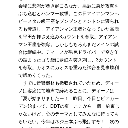
会場に悲鳴が巻き起こるなか、高鹿に急所攻撃を
ぶち込むとハンマー攻撃。この日アイアンマンヘ
ビーメタル級王座をブンブンとアントンに獲られ
るも奪還し、アイアンマン王者となっていた高鹿
を平田が押さえ込み3カウントを奪取。アイアン
マン王座を強奪。しかしもちろんまだメインの試
合は継続中。ディーノが男色ドライバーで空き缶
の詰まったゴミ袋に夢虹を突き刺し、3カウント
を奪取。カオスにカオスを重ねた試合を見事勝利
で締めくくった。
すでに音響機材も撤収されていたため、ディー
ノは客席にて地声で締めることに。ディーノは
「夏が始まりましたー！ 昨日、今日とビアガー
デン始まって、DDTの夏、ここから一個、約束じ
ゃないけど、心のテーマとしてみんなに持っても
らいたい。今年はネジ三本ぶっ飛ばすぞ！ 次の