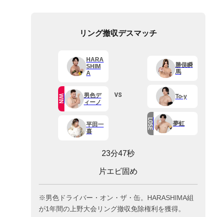
リング撤収デスマッチ
HARA
勝俣瞬
SHIM
馬
A
VS
男色デ
To-y
WIN
ィーノ
LOSE
夢虹
平田一
喜
23分47秒
片エビ固め
※男色ドライバー・オン・ザ・缶。HARASHIMA組
が1年間の上野大会リング撤収免除権利を獲得。