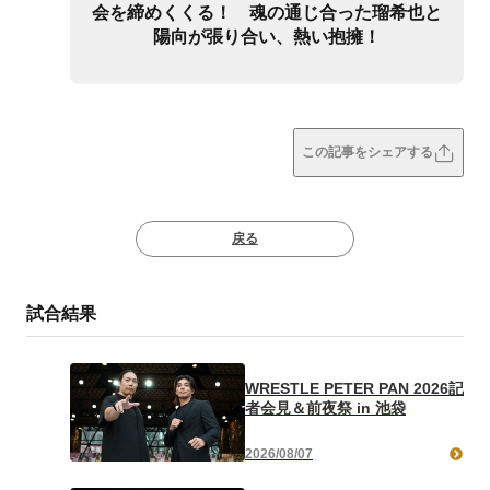
会を締めくくる！ 魂の通じ合った瑠希也と
陽向が張り合い、熱い抱擁！
この記事をシェアする
戻る
試合結果
WRESTLE PETER PAN 2026記
者会見＆前夜祭 in 池袋
2026/08/07