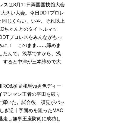
レスは8月11日両国国技館大会
大きい大会。今日DDTプロレ
と同じくらい、いや、それ以上
AOちゃんとのタイトルマッ
DDTプロレスをみんながもっ
みに！ このまま……締めま
したんで。浅草ですから、浅
。すると中津が三本締めで大
HIRO&須見和馬vs男色ディー
イアンマン王者の平田を破り
王に輝いた。試合後、須見がバッ
しぎ逆十字固めを狙ったMAO
逃走し無事王座防衛に成功し