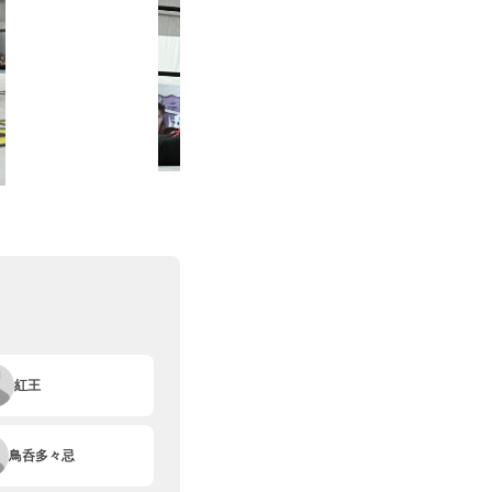
紅王
鳥呑多々忌