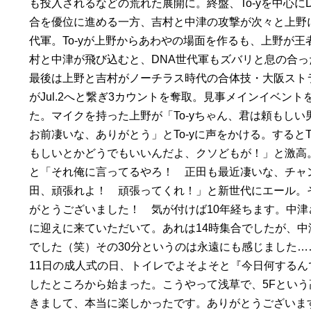
も投入されるなどの荒れた展開に。終盤、To-yを中心に
合を優位に進める一方、吉村と中津の攻撃が次々と上野
代軍。To-yが上野からあわやの場面を作るも、上野が
村と中津が飛び込むと、DNA世代軍もズバリと息の合
最後は上野と吉村がノーチラス時代の合体技・大阪スト
がJul.2へと繋ぎ3カウントを奪取。見事メインイベント
た。マイクを持った上野が「To-yちゃん、君は頼もし
お前凄いな、ありがとう」とTo-yに声をかける。するとT
もしいとかどうでもいいんだよ、クソどもが！」と激高
と「それ俺に言ってるやろ！ 正田も最近凄いな、チャ
田、頑張れよ！ 頑張ってくれ！」と新世代にエール。
がとうございました！ 気が付けば10年経ちます。中
に迎えに来ていただいて。あれは14時集合でしたが、中
でした（笑）その30分というのは永遠にも感じました…
11日の成人式の日、トイレでよそよそと『今日何する
したところから始まった。こうやって浅草で、5Fとい
きまして、本当に楽しかったです。ありがとうございま