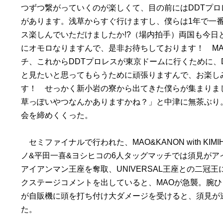
つずつ繋がっていくのが楽しくて、目の前にはDDTプロ
があります。浅草からすぐ行けますし、僕らは1年で一番
ス楽しんでいただけましたか!?（場内拍手）両国も今日
にオモロなりますんで、是非お待ちしております！ M
チ、これからDDTプロレスが東京ドームに行くために、
と見たいと思ってもらうために頑張りますんで、お楽し
す！ せっかく新小岩の寮から出てきた僕らが集まりま
草っぽいやつなんかありますかね？」と中津に無茶ぶり
会を締めくくった。
セミファイナルで行われた、MAO&KANON with KIMI
ノ&平田一喜&ヨシヒコの6人タッグマッチでは須見がア
アイアンマン王座を奪取、UNIVERSAL王座との二冠
クステージコメントを出していると、MAOが急襲。腕ひ
が自販機に頭を打ち付け大ダメージを受けると、須見が
た。