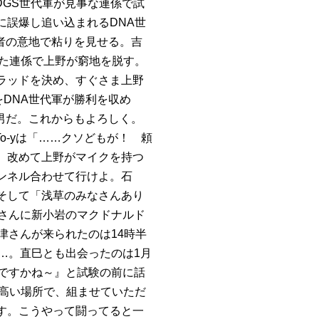
DGS世代軍が見事な連係で試
に誤爆し追い込まれるDNA世
王者の意地で粘りを見せる。吉
った連係で上野が窮地を脱す。
ラッドを決め、すぐさま上野
をDNA世代軍が勝利を収め
い男だ。これからもよろしく。
o-yは「……クソどもが！ 頼
。改めて上野がマイクを持つ
ンネル合わせて行けよ。石
そして「浅草のみなさんあり
津さんに新小岩のマクドナルド
津さんが来られたのは14時半
…。直巳とも出会ったのは1月
んですかね～』と試験の前に話
う高い場所で、組ませていただ
す。こうやって闘ってると一