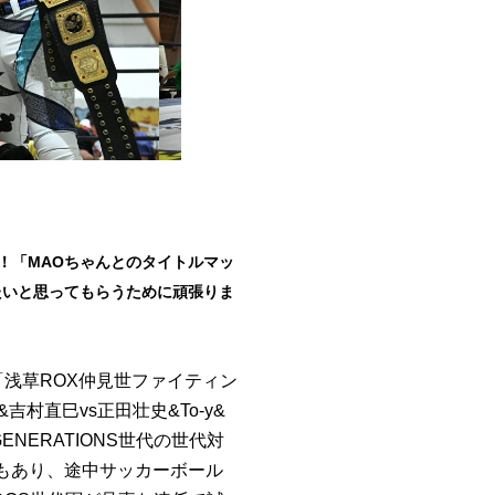
撃破！「MAOちゃんとのタイトルマッ
たいと思ってもらうために頑張りま
「浅草ROX仲見世ファイティン
吉村直巳vs正田壮史&To-y&
NERATIONS世代の世代対
もあり、途中サッカーボール